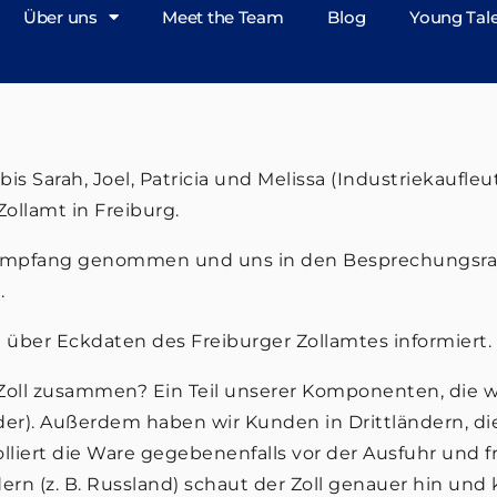
Über uns
Meet the Team
Blog
Young Tal
 Sarah, Joel, Patricia und Melissa (Industriekaufleu
ollamt in Freiburg.
in Empfang genommen und uns in den Besprechungsr
.
 über Eckdaten des Freiburger Zollamtes informiert.
Zoll zusammen? Ein Teil unserer Komponenten, die w
er). Außerdem haben wir Kunden in Drittländern, di
olliert die Ware gegebenenfalls vor der Ausfuhr und f
 (z. B. Russland) schaut der Zoll genauer hin und ko