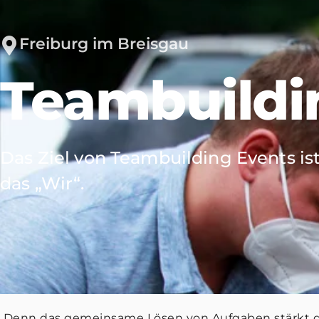
Karriereportal
Freiburg im Breisgau
Teambuildi
Das Ziel von Teambuilding Events is
das „Wir“.
Denn das gemeinsame Lösen von Aufgaben stärkt de