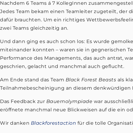
Nachdem 6 Teams á 7 KollegInnen zusammengestellt
Jedes Team bekam einen Teamleiter zugeteilt, der di
dafür brauchten. Um ein richtiges Wettbewerbsfeeli
zwei Teams gleichzeitig an.
Und dann ging es auch schon los: Es wurde gemolken, 
miteinander konnten – waren sie in gegnerischen Te
Performance des Managements, das auch antrat, wa
geschrien, gelacht und manchmal auch geflucht.
Am Ende stand das Team
Black Forest Beasts
als kl
Teilnahmebescheinigung an diesem denkwürdigen 
Das Feedback zur
Bauernolympiade
war ausschließl
eröffnete manchmal neue Blickweisen auf die ein ode
Wir danken
Blackforestaction
für die tolle Organis