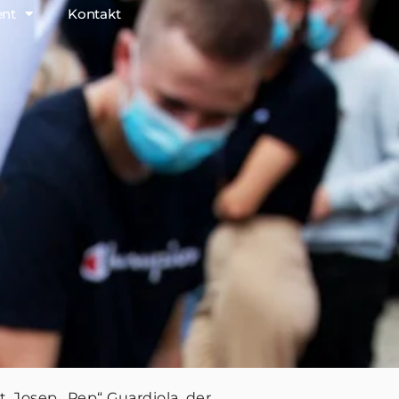
ent
Kontakt
STELLENANGEBOT
Josep „Pep“ Guardiola, der